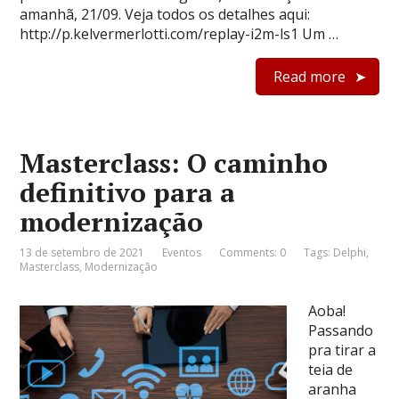
amanhã, 21/09. Veja todos os detalhes aqui:
http://p.kelvermerlotti.com/replay-i2m-ls1 Um …
Read more
Masterclass: O caminho
definitivo para a
modernização
13 de setembro de 2021
Eventos
Comments: 0
Tags:
Delphi
,
Masterclass
,
Modernização
Aoba!
Passando
pra tirar a
teia de
aranha