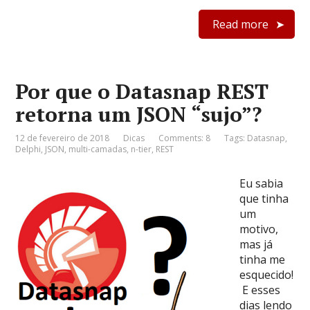
Read more
Por que o Datasnap REST
retorna um JSON “sujo”?
12 de fevereiro de 2018
Dicas
Comments: 8
Tags:
Datasnap
,
Delphi
,
JSON
,
multi-camadas
,
n-tier
,
REST
Eu sabia
que tinha
um
motivo,
mas já
tinha me
esquecido!
E esses
dias lendo