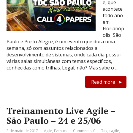
e, que
acontece
todo ano
em
Florianóp
olis, São
Paulo e Porto Alegre, é um evento que dura uma
semana, só com assuntos relacionados a
desenvolvimento de sistemas, onde cada dia possui
várias salas simultâneas com temas específicos,
conhecidas como trilhas. Legal, não? Mas sabe o …
Read more
Treinamento Live Agile –
São Paulo – 24 e 25/06
3 de maio de 2017
Agile
,
Eventos
Comments: 0
Tags:
agile
,