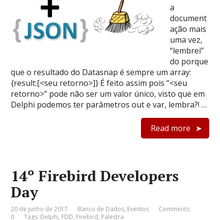
a
document
ação mais
uma vez,
“lembrei”
do porque
que o resultado do Datasnap é sempre um array:
{result:[<seu retorno>]} É feito assim pois “<seu
retorno>” pode não ser um valor único, visto que em
Delphi podemos ter parâmetros out e var, lembra?! …
Read more
14º Firebird Developers
Day
20 de junho de 2017
Banco de Dados
,
Eventos
Comments:
0
Tags:
Delphi
,
FDD
,
Firebird
,
Palestra