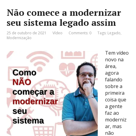
Não comece a modernizar
seu sistema legado assim
25 de outubro de 2021
Vídeo
Comments: 0
Tags:
Legado
,
Modernização
Tem vídeo
novo na
área,
agora
falando
sobre a
primeira
coisa que
a gente
faz ao
moderniz
ar, mas
não