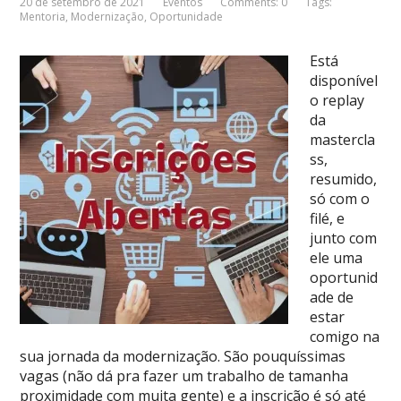
20 de setembro de 2021
Eventos
Comments: 0
Tags:
Mentoria
,
Modernização
,
Oportunidade
Está
disponível
o replay
da
mastercla
ss,
resumido,
só com o
filé, e
junto com
ele uma
oportunid
ade de
estar
comigo na
sua jornada da modernização. São pouquíssimas
vagas (não dá pra fazer um trabalho de tamanha
proximidade com muita gente) e a inscrição é só até