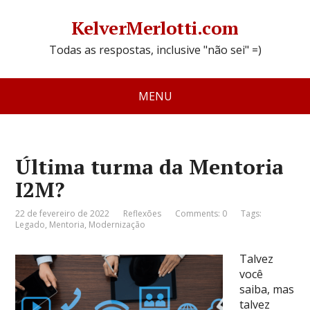
KelverMerlotti.com
Todas as respostas, inclusive "não sei" =)
MENU
Última turma da Mentoria
I2M?
22 de fevereiro de 2022
Reflexões
Comments: 0
Tags:
Legado
,
Mentoria
,
Modernização
Talvez
você
saiba, mas
talvez