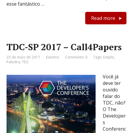
esse fantástico …
Read more
TDC-SP 2017 – Call4Papers
23 de maio de 2017
Eventos
Comments: 0
Tags:
Delphi
,
Palestra
,
TDC
Você já
deve ter
ouvido
falar do
TDC, não?
O The
Developer
s
Conferenc