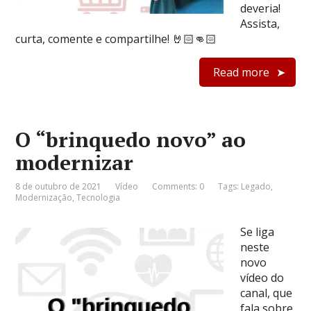
deveria!
Assista,
curta, comente e compartilhe! 🤘🏻👊🏻
Read more
O “brinquedo novo” ao
modernizar
8 de outubro de 2021
Vídeo
Comments: 0
Tags:
Legado
,
Modernização
,
Tecnologia
Se liga
neste
novo
vídeo do
canal, que
fala sobre