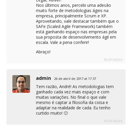
r
e
e
e
e
e
n
Nos últimos anos, percebi uma adesão
e
e
m
e
e
e
o
e
m
muito forte de metodologias ágeis na
n
m
m
m
v
m
n
o
n
n
n
a
empresa, principalmente Scrum e XP.
n
o
v
o
o
o
j
o
v
Aproveitando, vale destacar também que o
a
v
v
v
a
v
a
j
a
a
a
n
SAFe (Scaled Agile Framework) também
a
j
a
j
j
j
e
j
a
está ganhando espaço nas empresas pela
n
a
a
a
l
a
n
e
n
n
n
a
sua proposta de desenvolvimento ágil em
n
e
l
e
e
e
)
e
l
escala. Vale a pena conferir!
a
l
l
l
l
a
)
a
a
a
a
)
)
)
)
Abraço!
)
RESPONDER
admin
26 de abril de 2017 at 17:37
Tem razão, André! As metodologias tem
ganhado cada vez mais espaço e com
muitas variações. No final o que vale
mesmo é captar a filosofia da coisa e
adaptar na realidade de cada. Eu tenho
curtido muito! 🙂
RESPONDER