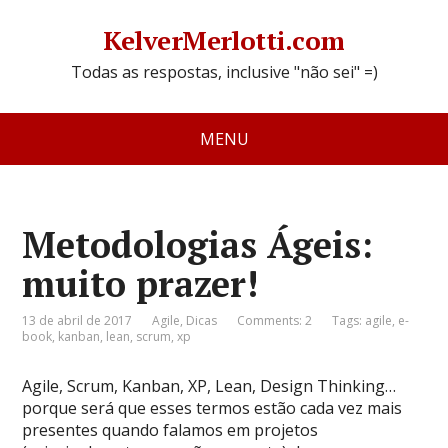
KelverMerlotti.com
Todas as respostas, inclusive "não sei" =)
MENU
Metodologias Ágeis:
muito prazer!
13 de abril de 2017
Agile
,
Dicas
Comments: 2
Tags:
agile
,
e-
book
,
kanban
,
lean
,
scrum
,
xp
Agile, Scrum, Kanban, XP, Lean, Design Thinking…
porque será que esses termos estão cada vez mais
presentes quando falamos em projetos