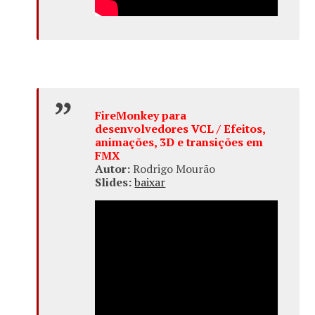
FireMonkey para
desenvolvedores VCL / Efeitos,
animações, 3D e transições em
FMX
Autor:
Rodrigo Mourão
Slides:
baixar