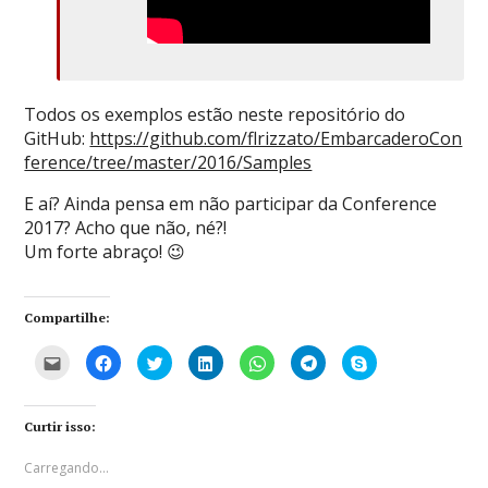
Todos os exemplos estão neste repositório do
GitHub:
https://github.com/flrizzato/EmbarcaderoCon
ference/tree/master/2016/Samples
E aí? Ainda pensa em não participar da Conference
2017? Acho que não, né?!
Um forte abraço! 😉
Compartilhe:
C
C
C
C
C
C
C
l
l
l
l
l
l
l
i
i
i
i
i
i
i
q
q
q
q
q
q
q
u
u
u
u
u
u
u
e
e
e
e
e
e
e
Curtir isso:
p
p
p
p
p
p
p
a
a
a
a
a
a
a
r
r
r
r
r
r
r
Carregando...
a
a
a
a
a
a
a