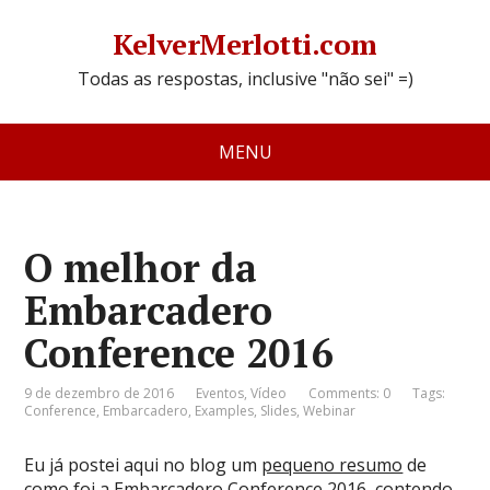
KelverMerlotti.com
Todas as respostas, inclusive "não sei" =)
MENU
O melhor da
Embarcadero
Conference 2016
9 de dezembro de 2016
Eventos
,
Vídeo
Comments: 0
Tags:
Conference
,
Embarcadero
,
Examples
,
Slides
,
Webinar
Eu já postei aqui no blog um
pequeno resumo
de
como foi a Embarcadero Conference 2016, contendo