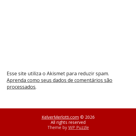
l
a
)
a
a
a
a
)
)
)
)
)
Esse site utiliza o Akismet para reduzir spam.
Aprenda como seus dados de comentários são
processados
.
KelverMerlotti.com
© 2026
All rights reserved
Theme by
WP Puzzle