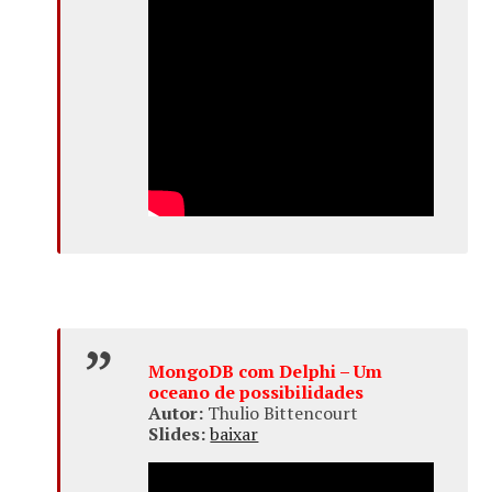
MongoDB com Delphi – Um
oceano de possibilidades
Autor:
Thulio Bittencourt
Slides:
baixar