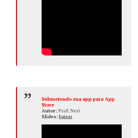
Submetendo sua app para App
Store
Autor:
Prof. Neri
Slides:
baixar