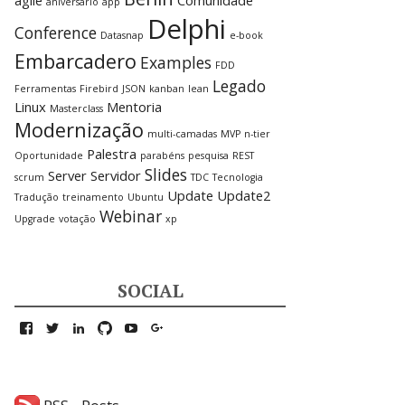
agile
Comunidade
aniversário
app
Delphi
Conference
Datasnap
e-book
Embarcadero
Examples
FDD
Legado
Ferramentas
Firebird
JSON
kanban
lean
Linux
Mentoria
Masterclass
Modernização
multi-camadas
MVP
n-tier
Palestra
Oportunidade
parabéns
pesquisa
REST
Slides
Server
Servidor
scrum
TDC
Tecnologia
Update
Update2
Tradução
treinamento
Ubuntu
Webinar
Upgrade
votação
xp
SOCIAL
Ver
Ver
Ver
Ver
Ver
Ver
perfil
perfil
perfil
perfil
perfil
perfil
de
de
de
de
de
de
kmerlotti
kmerlotti
kmerlotti
kmerlotti
kmerlotti
KelverMerlotti
no
no
no
no
no
no
Facebook
Twitter
LinkedIn
GitHub
YouTube
Google+