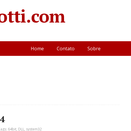
otti.com
Home
Contato
Sobre
4
Tags:
64bit
,
DLL
,
system32